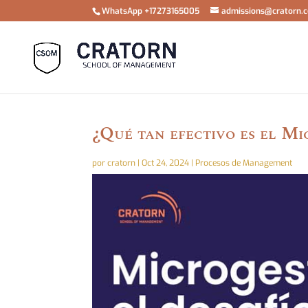
WhatsApp +17273165005
admissions@cratorn.
¿Qué tan efectivo es el 
por
cratorn
|
Oct 24, 2024
|
Procesos de Management