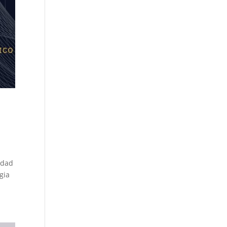
lidad
gia