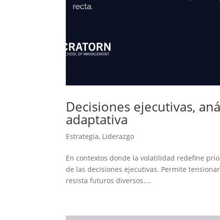
Decisiones ejecutivas, aná
adaptativa
Estrategia
,
Liderazgo
En contextos donde la volatilidad redefine prio
de las decisiones ejecutivas. Permite tensiona
resista futuros diversos....