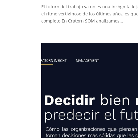
El futuro del trabajo ya no es una incógnita le
el ritmo vertiginoso de los últimos años, es qu
completo.En Cratorn SOM analizamos...