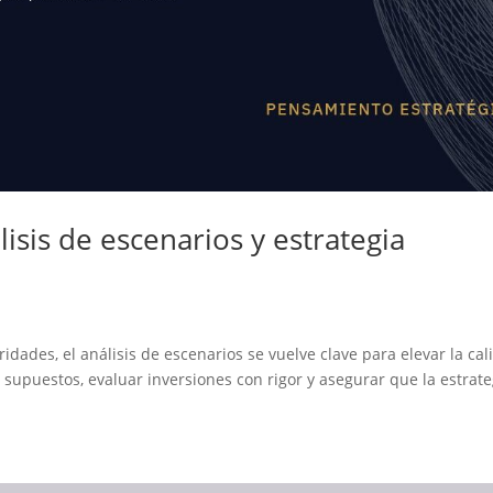
lisis de escenarios y estrategia
ridades, el análisis de escenarios se vuelve clave para elevar la ca
r supuestos, evaluar inversiones con rigor y asegurar que la estrate