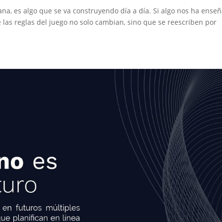
jana, es algo que se va construyendo día a día. Si algo nos ha ense
e las reglas del juego no solo cambian, sino que se reescriben por