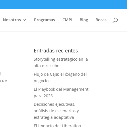
Nosotros
Programas
CMPI
Blog
Becas
Entradas recientes
Storytelling estratégico en la
alta dirección
l
Flujo de Caja: el óxigeno del
a de
negocio
El Playbook del Management
para 2026
Decisiones ejecutivas,
análisis de escenarios y
estrategia adaptativa
El impacto del Liberation