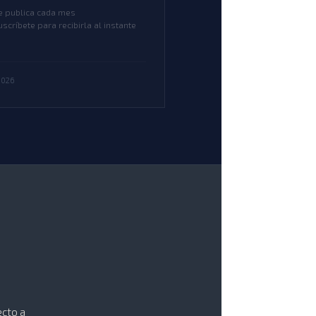
e publica cada mes
uscríbete para recibirla al instante
2026
ecto a