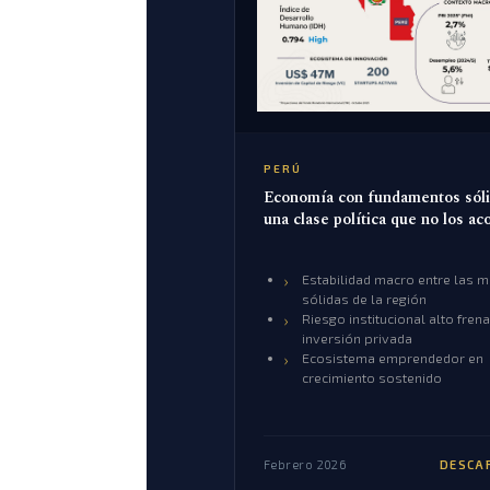
PERÚ
Economía con fundamentos sóli
una clase política que no los a
Estabilidad macro entre las 
sólidas de la región
Riesgo institucional alto frena
inversión privada
Ecosistema emprendedor en
crecimiento sostenido
Febrero 2026
DESCA