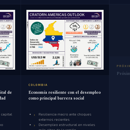
PRÓXI
Próxim
COLOMBIA
ital de
Economía resiliente con el desempleo
dad
como principal barrera social
capital
Resiliencia macro ante choques
externos recientes
mo
Desempleo estructural en niveles
más altos de la región