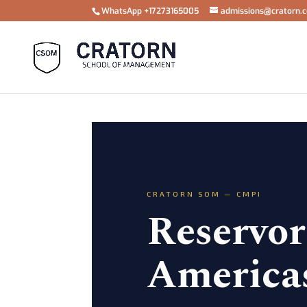
WhatsApp +17273165005
admissions@cratorn.
CRATORN SOM — CMPI
Reservor
America