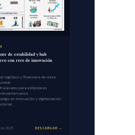
Á
nte de estabilidad y hub
iero con reto de innovación
ub logístico y financiero de clase
undial
DH elevado para estándares
entroamericanos
ezago en innovación y digitalización
ectorial
re 2025
DESCARGAR →