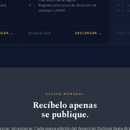
para
Bogotá como polo de atracción de
S
startups LATAM
S
RGAR →
Octubre 2025
DESCARGAR →
Marzo 
ACCESO MENSUAL
Recíbelo apenas
se publique.
uscar, sin esperar. Cada nueva edición del Americas Outlook llega dir