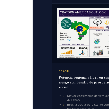
BRASIL
Potencia regional y líder en cap
riesgo con desafío de prosperi
social
Mayor ecosistema de venture 
de LATAM
Brecha social persistente co
limitante estructural