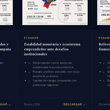
PANAM
ECUADOR
dos y
Refere
Estabilidad monetaria y ecosistema
compaña
financ
emprendedor ante desafíos
institucionales
más
Dolarización como ancla de
H
estabilidad macroeconómica
m
Riesgo político elevado con ciclo
I
electoral próximo
c
Capital de riesgo incipiente con
R
potencial regional
s
RGAR →
Enero 2026
DESCARGAR →
Diciemb