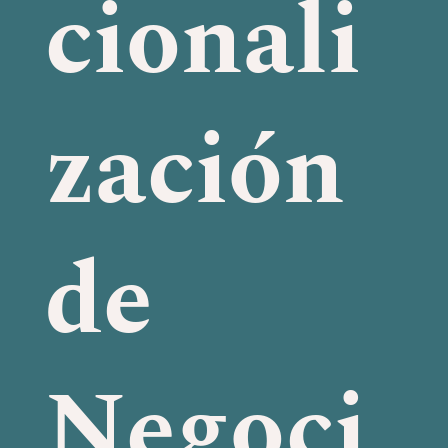
cionali
zación
de
Negoci